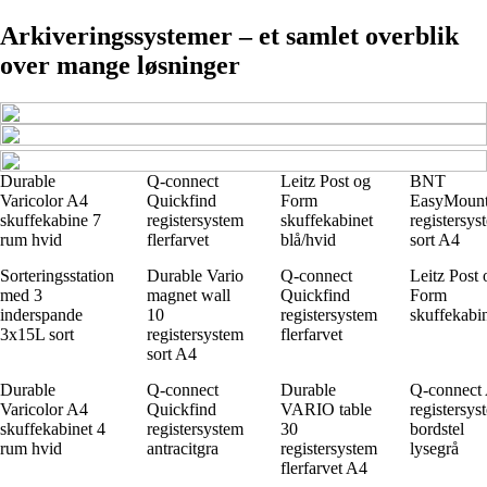
Arkiveringssystemer – et samlet overblik
over mange løsninger
Durable
Q-connect
Leitz Post og
BNT
Varicolor A4
Quickfind
Form
EasyMoun
skuffekabine 7
registersystem
skuffekabinet
registersys
rum hvid
flerfarvet
blå/hvid
sort A4
Sorteringsstation
Durable Vario
Q-connect
Leitz Post 
med 3
magnet wall
Quickfind
Form
inderspande
10
registersystem
skuffekabi
3x15L sort
registersystem
flerfarvet
sort A4
Durable
Q-connect
Durable
Q-connect
Varicolor A4
Quickfind
VARIO table
registersys
skuffekabinet 4
registersystem
30
bordstel
rum hvid
antracitgra
registersystem
lysegrå
flerfarvet A4