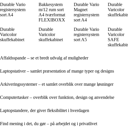
Durable Vario
Bakkesystem
Durable Vario
Durable
registersystem
m/12 rum sort
Magnet
Varicolor
sort A4
A4 tværformat
registersystem
skuffekabi
FLEXIBOXX
sort A4
Durable
Durable
Durable Vario
Durable
Varicolor
Varicolor
registersystem
Varicolor
skuffekabinet
skuffekabinet
sort A5
SAFE
skuffekabi
Affaldsspande – se et bredt udvalg af muligheder
Laptopstativer – samlet præsentation af mange typer og designs
Arkiveringssystemer – et samlet overblik over mange løsninger
Computertasker – overblik over funktion, design og anvendelse
Laptopstandere, der giver fleksibilitet i hverdagen
Find mening i det, du gør – på arbejdet og i privatlivet