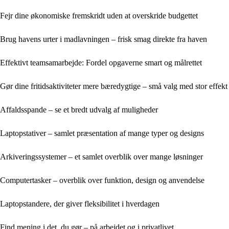
Fejr dine økonomiske fremskridt uden at overskride budgettet
Brug havens urter i madlavningen – frisk smag direkte fra haven
Effektivt teamsamarbejde: Fordel opgaverne smart og målrettet
Gør dine fritidsaktiviteter mere bæredygtige – små valg med stor effekt
Affaldsspande – se et bredt udvalg af muligheder
Laptopstativer – samlet præsentation af mange typer og designs
Arkiveringssystemer – et samlet overblik over mange løsninger
Computertasker – overblik over funktion, design og anvendelse
Laptopstandere, der giver fleksibilitet i hverdagen
Find mening i det, du gør – på arbejdet og i privatlivet