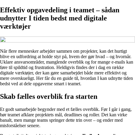
Effektiv opgavedeling i teamet – sådan
udnytter I tiden bedst med digitale
værktøjer
Når flere mennesker arbejder sammen om projekter, kan det hurtigt
blive en udfordring at holde styr på, hvem der gør hvad – og hvornår.
Uklare ansvarsområder, manglende overblik og for mange e-mails kan
føre til spildtid og frustration. Heldigvis findes der i dag en række
digitale værktøjer, der kan gøre samarbejdet både mere effektivt og
mere overskueligt. Her får du en guide til, hvordan I kan udnytte tiden
bedst ved at dele opgaverne smart i teamet.
Skab fælles overblik fra starten
Et godt samarbejde begynder med et fælles overblik. Før I går i gang,
bør teamet afklare projektets mål, deadlines og roller. Det kan virke
banalt, men mange teams springer dette trin over – og ender med
misforståelser senere.