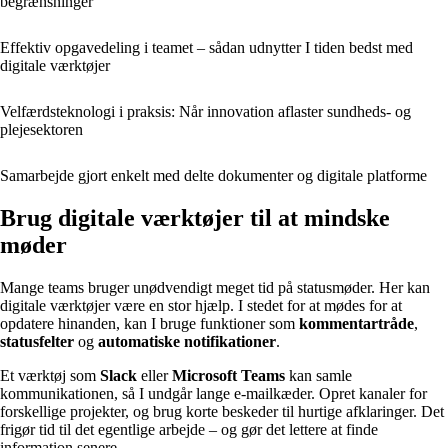
begrænsninger
Effektiv opgavedeling i teamet – sådan udnytter I tiden bedst med
digitale værktøjer
Velfærdsteknologi i praksis: Når innovation aflaster sundheds- og
plejesektoren
Samarbejde gjort enkelt med delte dokumenter og digitale platforme
Brug digitale værktøjer til at mindske
møder
Mange teams bruger unødvendigt meget tid på statusmøder. Her kan
digitale værktøjer være en stor hjælp. I stedet for at mødes for at
opdatere hinanden, kan I bruge funktioner som
kommentartråde
,
statusfelter
og
automatiske notifikationer
.
Et værktøj som
Slack
eller
Microsoft Teams
kan samle
kommunikationen, så I undgår lange e-mailkæder. Opret kanaler for
forskellige projekter, og brug korte beskeder til hurtige afklaringer. Det
frigør tid til det egentlige arbejde – og gør det lettere at finde
information senere.