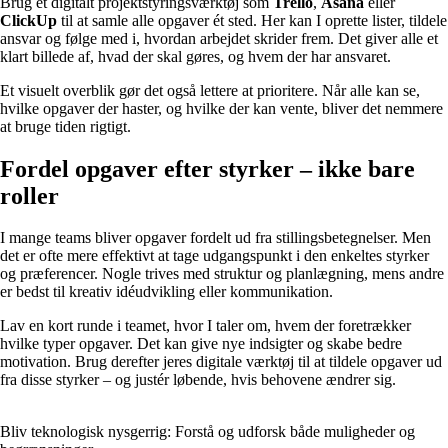
Brug et digitalt projektstyringsværktøj som
Trello
,
Asana
eller
ClickUp
til at samle alle opgaver ét sted. Her kan I oprette lister, tildele
ansvar og følge med i, hvordan arbejdet skrider frem. Det giver alle et
klart billede af, hvad der skal gøres, og hvem der har ansvaret.
Et visuelt overblik gør det også lettere at prioritere. Når alle kan se,
hvilke opgaver der haster, og hvilke der kan vente, bliver det nemmere
at bruge tiden rigtigt.
Fordel opgaver efter styrker – ikke bare
roller
I mange teams bliver opgaver fordelt ud fra stillingsbetegnelser. Men
det er ofte mere effektivt at tage udgangspunkt i den enkeltes styrker
og præferencer. Nogle trives med struktur og planlægning, mens andre
er bedst til kreativ idéudvikling eller kommunikation.
Lav en kort runde i teamet, hvor I taler om, hvem der foretrækker
hvilke typer opgaver. Det kan give nye indsigter og skabe bedre
motivation. Brug derefter jeres digitale værktøj til at tildele opgaver ud
fra disse styrker – og justér løbende, hvis behovene ændrer sig.
Bliv teknologisk nysgerrig: Forstå og udforsk både muligheder og