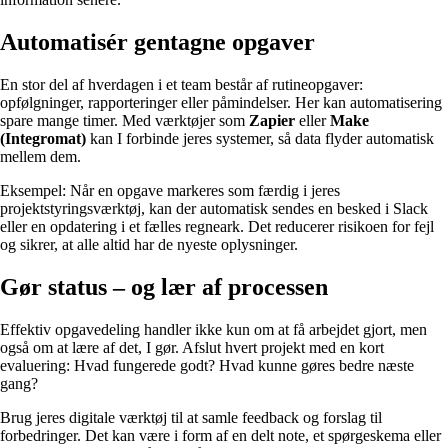
Automatisér gentagne opgaver
En stor del af hverdagen i et team består af rutineopgaver:
opfølgninger, rapporteringer eller påmindelser. Her kan automatisering
spare mange timer. Med værktøjer som
Zapier
eller
Make
(Integromat)
kan I forbinde jeres systemer, så data flyder automatisk
mellem dem.
Eksempel: Når en opgave markeres som færdig i jeres
projektstyringsværktøj, kan der automatisk sendes en besked i Slack
eller en opdatering i et fælles regneark. Det reducerer risikoen for fejl
og sikrer, at alle altid har de nyeste oplysninger.
Gør status – og lær af processen
Effektiv opgavedeling handler ikke kun om at få arbejdet gjort, men
også om at lære af det, I gør. Afslut hvert projekt med en kort
evaluering: Hvad fungerede godt? Hvad kunne gøres bedre næste
gang?
Brug jeres digitale værktøj til at samle feedback og forslag til
forbedringer. Det kan være i form af en delt note, et spørgeskema eller