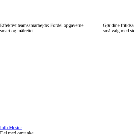
Effektivt teamsamarbejde: Fordel opgaverne
Gør dine fritids
smart og målrettet
små valg med sto
Info Mester
Del med omtanke