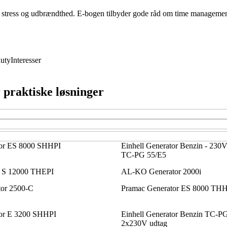
dgå stress og udbrændthed. E-bogen tilbyder gode råd om time managemen
uty
Interesser
r praktiske løsninger
tor ES 8000 SHHPI
Einhell Generator Benzin - 23
TC-PG 55/E5
 S 12000 THEPI
AL-KO Generator 2000i
or 2500-C
Pramac Generator ES 8000 TH
or E 3200 SHHPI
Einhell Generator Benzin TC-PG
2x230V udtag