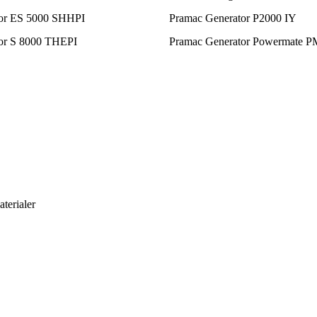
tor ES 5000 SHHPI
Pramac Generator P2000 IY
or S 8000 THEPI
Pramac Generator Powermate P
aterialer