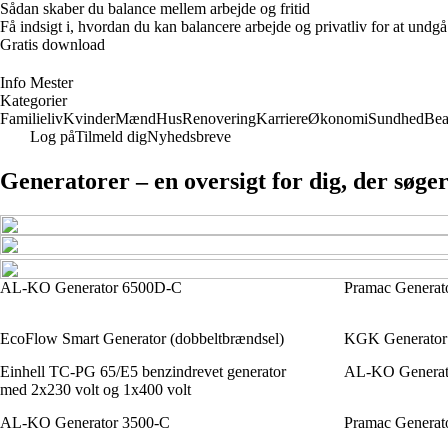
Sådan skaber du balance mellem arbejde og fritid
Få indsigt i, hvordan du kan balancere arbejde og privatliv for at un
Gratis download
Info Mester
Kategorier
Familieliv
Kvinder
Mænd
Hus
Renovering
Karriere
Økonomi
Sundhed
Bea
Log på
Tilmeld dig
Nyhedsbreve
Generatorer – en oversigt for dig, der søge
AL-KO Generator 6500D-C
Pramac Genera
EcoFlow Smart Generator (dobbeltbrændsel)
KGK Generator
Einhell TC-PG 65/E5 benzindrevet generator
AL-KO Generat
med 2x230 volt og 1x400 volt
AL-KO Generator 3500-C
Pramac Generat