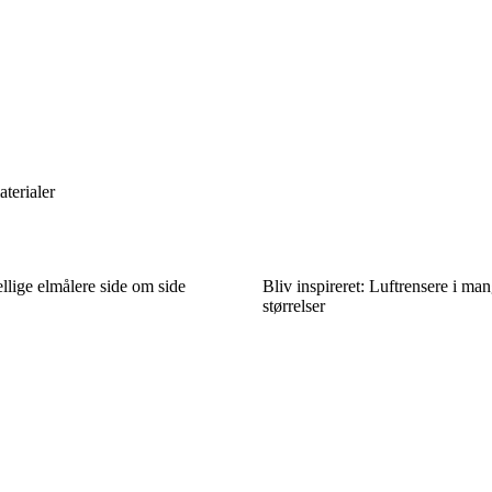
aterialer
llige elmålere side om side
Bliv inspireret: Luftrensere i ma
størrelser