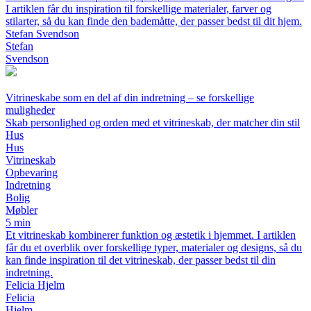
I artiklen får du inspiration til forskellige materialer, farver og
stilarter, så du kan finde den bademåtte, der passer bedst til dit hjem.
Stefan Svendson
Stefan
Svendson
Vitrineskabe som en del af din indretning – se forskellige
muligheder
Skab personlighed og orden med et vitrineskab, der matcher din stil
Hus
Hus
Vitrineskab
Opbevaring
Indretning
Bolig
Møbler
5 min
Et vitrineskab kombinerer funktion og æstetik i hjemmet. I artiklen
får du et overblik over forskellige typer, materialer og designs, så du
kan finde inspiration til det vitrineskab, der passer bedst til din
indretning.
Felicia Hjelm
Felicia
Hjelm