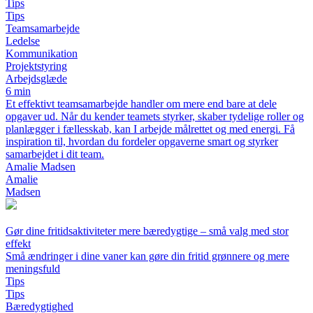
Tips
Tips
Teamsamarbejde
Ledelse
Kommunikation
Projektstyring
Arbejdsglæde
6 min
Et effektivt teamsamarbejde handler om mere end bare at dele
opgaver ud. Når du kender teamets styrker, skaber tydelige roller og
planlægger i fællesskab, kan I arbejde målrettet og med energi. Få
inspiration til, hvordan du fordeler opgaverne smart og styrker
samarbejdet i dit team.
Amalie Madsen
Amalie
Madsen
Gør dine fritidsaktiviteter mere bæredygtige – små valg med stor
effekt
Små ændringer i dine vaner kan gøre din fritid grønnere og mere
meningsfuld
Tips
Tips
Bæredygtighed