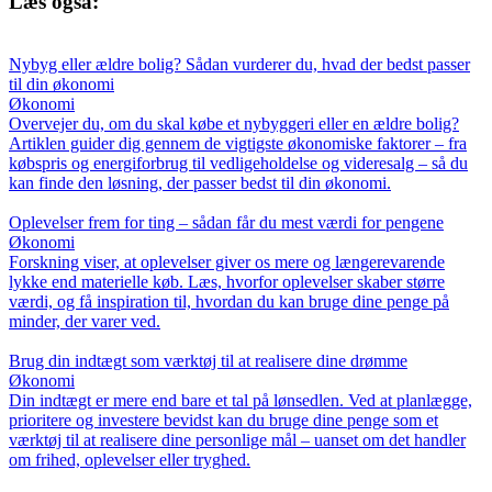
Læs også:
Nybyg eller ældre bolig? Sådan vurderer du, hvad der bedst passer
til din økonomi
Økonomi
Overvejer du, om du skal købe et nybyggeri eller en ældre bolig?
Artiklen guider dig gennem de vigtigste økonomiske faktorer – fra
købspris og energiforbrug til vedligeholdelse og videresalg – så du
kan finde den løsning, der passer bedst til din økonomi.
Oplevelser frem for ting – sådan får du mest værdi for pengene
Økonomi
Forskning viser, at oplevelser giver os mere og længerevarende
lykke end materielle køb. Læs, hvorfor oplevelser skaber større
værdi, og få inspiration til, hvordan du kan bruge dine penge på
minder, der varer ved.
Brug din indtægt som værktøj til at realisere dine drømme
Økonomi
Din indtægt er mere end bare et tal på lønsedlen. Ved at planlægge,
prioritere og investere bevidst kan du bruge dine penge som et
værktøj til at realisere dine personlige mål – uanset om det handler
om frihed, oplevelser eller tryghed.