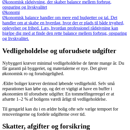
Økonomisk rådgivning, der skaber balance mellem forbrug,
opsparing og livskvalitet
Økonomi
Økonomisk balance handler om mere end budgetter og tal. Det
handler om at skabe en hverdag, hvor der er plads til både tryghed,
oplevelser og frihed. Læs, hvordan professionel rådgivning kan
hjælpe dig med at finde den rette balance mellem forbrug, opsparing
og livskvalitet.
Vedligeholdelse og uforudsete udgifter
Nybyggeri kræver minimal vedligeholdelse de første mange år. Du
får garanti på byggeriet, og materialerne er nye. Det giver
økonomisk ro og forudsigelighed.
Ældre boliger kræver derimod løbende vedligehold. Selv små
reparationer kan løbe op, og det er vigtigt at have en buffer i
økonomien til uforudsete udgifter. En tommelfingerregel er at
afsætte 1–2 % af boligens værdi årligt til vedligeholdelse.
Til gengæld kan du i en ældre bolig ofte selv vælge tempoet for
renoveringerne og fordele udgifterne over tid.
Skatter, afgifter og forsikring