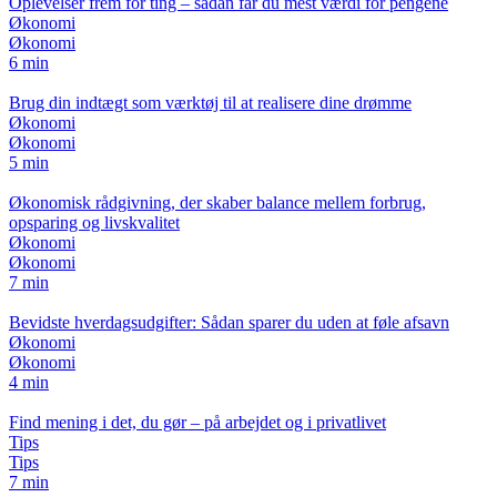
Oplevelser frem for ting – sådan får du mest værdi for pengene
Økonomi
Økonomi
6 min
Brug din indtægt som værktøj til at realisere dine drømme
Økonomi
Økonomi
5 min
Økonomisk rådgivning, der skaber balance mellem forbrug,
opsparing og livskvalitet
Økonomi
Økonomi
7 min
Bevidste hverdagsudgifter: Sådan sparer du uden at føle afsavn
Økonomi
Økonomi
4 min
Find mening i det, du gør – på arbejdet og i privatlivet
Tips
Tips
7 min