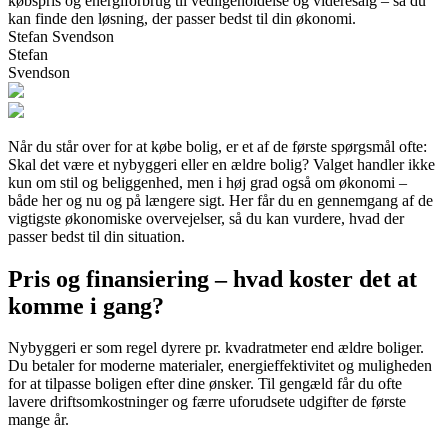
købspris og energiforbrug til vedligeholdelse og videresalg – så du
kan finde den løsning, der passer bedst til din økonomi.
Stefan Svendson
Stefan
Svendson
Når du står over for at købe bolig, er et af de første spørgsmål ofte:
Skal det være et nybyggeri eller en ældre bolig? Valget handler ikke
kun om stil og beliggenhed, men i høj grad også om økonomi –
både her og nu og på længere sigt. Her får du en gennemgang af de
vigtigste økonomiske overvejelser, så du kan vurdere, hvad der
passer bedst til din situation.
Pris og finansiering – hvad koster det at
komme i gang?
Nybyggeri er som regel dyrere pr. kvadratmeter end ældre boliger.
Du betaler for moderne materialer, energieffektivitet og muligheden
for at tilpasse boligen efter dine ønsker. Til gengæld får du ofte
lavere driftsomkostninger og færre uforudsete udgifter de første
mange år.