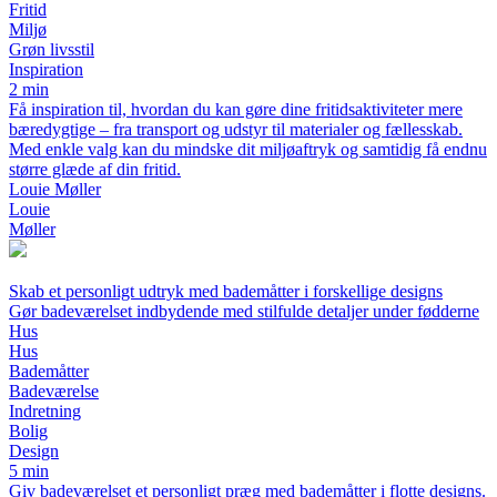
Fritid
Miljø
Grøn livsstil
Inspiration
2 min
Få inspiration til, hvordan du kan gøre dine fritidsaktiviteter mere
bæredygtige – fra transport og udstyr til materialer og fællesskab.
Med enkle valg kan du mindske dit miljøaftryk og samtidig få endnu
større glæde af din fritid.
Louie Møller
Louie
Møller
Skab et personligt udtryk med bademåtter i forskellige designs
Gør badeværelset indbydende med stilfulde detaljer under fødderne
Hus
Hus
Bademåtter
Badeværelse
Indretning
Bolig
Design
5 min
Giv badeværelset et personligt præg med bademåtter i flotte designs.