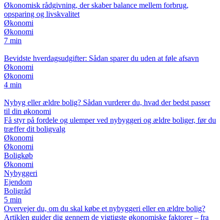
Økonomisk rådgivning, der skaber balance mellem forbrug,
opsparing og livskvalitet
Økonomi
Økonomi
7 min
Bevidste hverdagsudgifter: Sådan sparer du uden at føle afsavn
Økonomi
Økonomi
4 min
Nybyg eller ældre bolig? Sådan vurderer du, hvad der bedst passer
til din økonomi
Få styr på fordele og ulemper ved nybyggeri og ældre boliger, før du
træffer dit boligvalg
Økonomi
Økonomi
Boligkøb
Økonomi
Nybyggeri
Ejendom
Boligråd
5 min
Overvejer du, om du skal købe et nybyggeri eller en ældre bolig?
Artiklen guider dig gennem de vigtigste økonomiske faktorer – fra