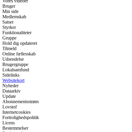
Vores videoer
Bruger
Min side
Medlemskab
Satser
Styrker
Funktionaliteter
Gruppe
Hold dig opdateret
Tilmeld
Online fællesskab
Udsendelse
Brugergruppe
Lokalsamfund
Sidelinks
Websitekort
Nyheder
Dataarkiv
Update
Abonnementsstrøm
Lovstof
Internetcookies
Fortrolighedspolitik
Licens
Bestemmelser