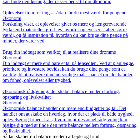
kan finde den løsning, der passer bedst til din økonomi.
Oplevelser frem for ting – sådan får du mest værdi for pengene
Økonomi
Forskning viser, at oplevelser giver os mere og længerevarende
lykke end materielle køb. Læs, hvorfor oplevelser skaber større
værdi, og få inspiration til, hvordan du kan bruge dine penge på
minder, der varer ved.
Brug din indtægt som værktøj til at realisere dine drømme
Økonomi
Din indtægt er mere end bare et tal på lønsedlen. Ved at planlægge,
prioritere og investere bevidst kan du bruge dine penge som et
værktøj til at realisere dine personlige mål – uanset om det handler
om frihed, oplevelser eller tryghed.
Økonomisk rådgivning, der skaber balance mellem forbrug,
opsparing og livskvalitet
Økonomi
Økonomisk balance handler om mere end budgetter og tal. Det
handler om at skabe en hverdag, hvor der er plads til både tryghed,
oplevelser og frihed. Læs, hvordan professionel rådgivning kan
hjælpe dig med at finde den rette balance mellem forbrug, opsparing
og livskvalitet.
Sådan skaber du balance mellem arbejde og fritid