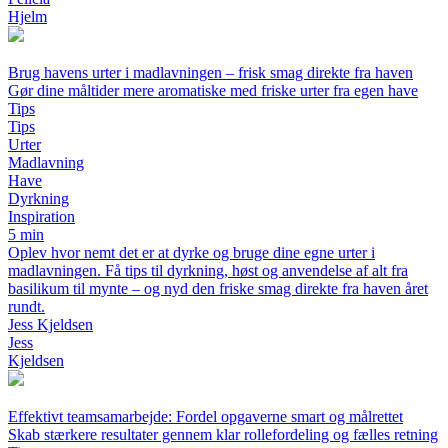
Hjelm
Brug havens urter i madlavningen – frisk smag direkte fra haven
Gør dine måltider mere aromatiske med friske urter fra egen have
Tips
Tips
Urter
Madlavning
Have
Dyrkning
Inspiration
5 min
Oplev hvor nemt det er at dyrke og bruge dine egne urter i
madlavningen. Få tips til dyrkning, høst og anvendelse af alt fra
basilikum til mynte – og nyd den friske smag direkte fra haven året
rundt.
Jess Kjeldsen
Jess
Kjeldsen
Effektivt teamsamarbejde: Fordel opgaverne smart og målrettet
Skab stærkere resultater gennem klar rollefordeling og fælles retning