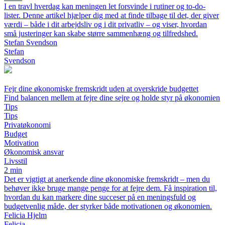
I en travl hverdag kan meningen let forsvinde i rutiner og to-do-
lister. Denne artikel hjælper dig med at finde tilbage til det, der giver
værdi – både i dit arbejdsliv og i dit privatliv – og viser, hvordan
små justeringer kan skabe større sammenhæng og tilfredshed.
Stefan Svendson
Stefan
Svendson
Fejr dine økonomiske fremskridt uden at overskride budgettet
Find balancen mellem at fejre dine sejre og holde styr på økonomien
Tips
Tips
Privatøkonomi
Budget
Motivation
Økonomisk ansvar
Livsstil
2 min
Det er vigtigt at anerkende dine økonomiske fremskridt – men du
behøver ikke bruge mange penge for at fejre dem. Få inspiration til,
hvordan du kan markere dine succeser på en meningsfuld og
budgetvenlig måde, der styrker både motivationen og økonomien.
Felicia Hjelm
Felicia