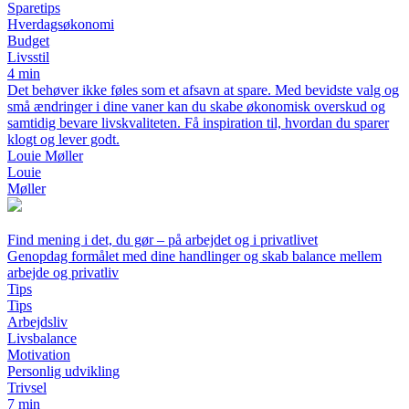
Sparetips
Hverdagsøkonomi
Budget
Livsstil
4 min
Det behøver ikke føles som et afsavn at spare. Med bevidste valg og
små ændringer i dine vaner kan du skabe økonomisk overskud og
samtidig bevare livskvaliteten. Få inspiration til, hvordan du sparer
klogt og lever godt.
Louie Møller
Louie
Møller
Find mening i det, du gør – på arbejdet og i privatlivet
Genopdag formålet med dine handlinger og skab balance mellem
arbejde og privatliv
Tips
Tips
Arbejdsliv
Livsbalance
Motivation
Personlig udvikling
Trivsel
7 min