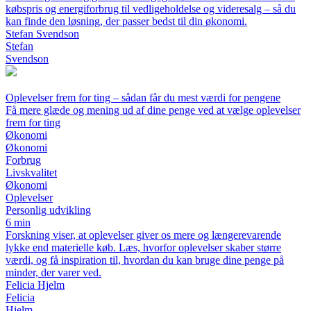
købspris og energiforbrug til vedligeholdelse og videresalg – så du
kan finde den løsning, der passer bedst til din økonomi.
Stefan Svendson
Stefan
Svendson
Oplevelser frem for ting – sådan får du mest værdi for pengene
Få mere glæde og mening ud af dine penge ved at vælge oplevelser
frem for ting
Økonomi
Økonomi
Forbrug
Livskvalitet
Økonomi
Oplevelser
Personlig udvikling
6 min
Forskning viser, at oplevelser giver os mere og længerevarende
lykke end materielle køb. Læs, hvorfor oplevelser skaber større
værdi, og få inspiration til, hvordan du kan bruge dine penge på
minder, der varer ved.
Felicia Hjelm
Felicia
Hjelm