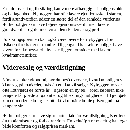
Ejendomsskat og forsikring kan variere afhængigt af boligens alder
og beliggenhed. Nybyggeri har ofte lavere ejendomsskat i starten,
fordi grundværdien udgør en større del af den samlede vurdering.
Ældre boliger kan have højere ejendomsværdi, men lavere
grundværdi – og dermed en anden skattemæssig profil.
Forsikringspræmien kan også være lavere for nybyggeri, fordi
risikoen for skader er mindre. Til gengæld kan ældre boliger have
lavere forsikringsværdi, hvis de ligger i områder med lavere
kvadratmeterpriser.
Videresalg og værdistigning
Når du tænker økonomi, bør du også overveje, hvordan boligen vil
klare sig på markedet, hvis du en dag vil sælge. Nybyggeri mister
ofte lidt værdi de første år – ligesom en ny bil – fordi køberen ikke
længere får glæde af garantier og tilpasningsmuligheder. Til gengæld
kan en moderne bolig i et attraktivt område holde prisen godt på
længere sigt.
Ældre boliger kan have større potentiale for værdistigning, især hvis
du moderniserer og forbedrer dem. En veludført renovering kan øge
både komforten og salgsprisen markant.