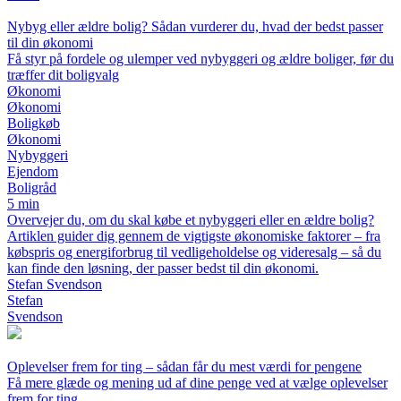
Nybyg eller ældre bolig? Sådan vurderer du, hvad der bedst passer
til din økonomi
Få styr på fordele og ulemper ved nybyggeri og ældre boliger, før du
træffer dit boligvalg
Økonomi
Økonomi
Boligkøb
Økonomi
Nybyggeri
Ejendom
Boligråd
5 min
Overvejer du, om du skal købe et nybyggeri eller en ældre bolig?
Artiklen guider dig gennem de vigtigste økonomiske faktorer – fra
købspris og energiforbrug til vedligeholdelse og videresalg – så du
kan finde den løsning, der passer bedst til din økonomi.
Stefan Svendson
Stefan
Svendson
Oplevelser frem for ting – sådan får du mest værdi for pengene
Få mere glæde og mening ud af dine penge ved at vælge oplevelser
frem for ting