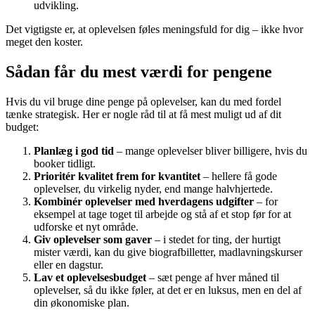
udvikling.
Det vigtigste er, at oplevelsen føles meningsfuld for dig – ikke hvor
meget den koster.
Sådan får du mest værdi for pengene
Hvis du vil bruge dine penge på oplevelser, kan du med fordel
tænke strategisk. Her er nogle råd til at få mest muligt ud af dit
budget:
Planlæg i god tid
– mange oplevelser bliver billigere, hvis du
booker tidligt.
Prioritér kvalitet frem for kvantitet
– hellere få gode
oplevelser, du virkelig nyder, end mange halvhjertede.
Kombinér oplevelser med hverdagens udgifter
– for
eksempel at tage toget til arbejde og stå af et stop før for at
udforske et nyt område.
Giv oplevelser som gaver
– i stedet for ting, der hurtigt
mister værdi, kan du give biografbilletter, madlavningskurser
eller en dagstur.
Lav et oplevelsesbudget
– sæt penge af hver måned til
oplevelser, så du ikke føler, at det er en luksus, men en del af
din økonomiske plan.