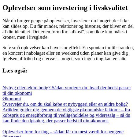
Oplevelser som investering i livskvalitet
Når du bruger penge på oplevelser, investerer du i noget, der ikke
kan slides op. Du får minder, relationer og historier, der bliver en del
af din identitet. Det er en form for “afkast”, som ikke kan måles i
kroner, men i livsglæde.
Selv små oplevelser kan have stor effekt. En spontan tur til stranden,
en koncert i nabolaget eller en weekend uden planer kan give dig
følelsen af frihed og nærvær – noget, som ingen ting kan erstatte.
Læs også:
Nybyg eller ældre bolig? Sådan vurderer du, hvad der bedst passer
til din økonomi
Økonomi
Overvejer du, om du skal købe et nybyggeri eller en ældre bolig?
Artiklen guider dig gennem de vigtigste økonomiske faktorer – fra
købspris og energiforbrug til vedligeholdelse og videresalg – så du
kan finde den løsning, der passer bedst til din økonomi.
Oplevelser frem for ting – sådan får du mest værdi for pengene