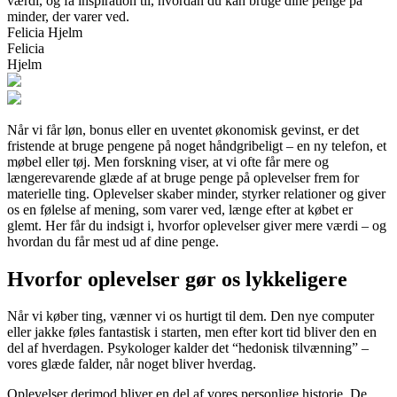
værdi, og få inspiration til, hvordan du kan bruge dine penge på
minder, der varer ved.
Felicia Hjelm
Felicia
Hjelm
Når vi får løn, bonus eller en uventet økonomisk gevinst, er det
fristende at bruge pengene på noget håndgribeligt – en ny telefon, et
møbel eller tøj. Men forskning viser, at vi ofte får mere og
længerevarende glæde af at bruge penge på oplevelser frem for
materielle ting. Oplevelser skaber minder, styrker relationer og giver
os en følelse af mening, som varer ved, længe efter at købet er
glemt. Her får du indsigt i, hvorfor oplevelser giver mere værdi – og
hvordan du får mest ud af dine penge.
Hvorfor oplevelser gør os lykkeligere
Når vi køber ting, vænner vi os hurtigt til dem. Den nye computer
eller jakke føles fantastisk i starten, men efter kort tid bliver den en
del af hverdagen. Psykologer kalder det “hedonisk tilvænning” –
vores glæde falder, når noget bliver hverdag.
Oplevelser derimod bliver en del af vores personlige historie. De