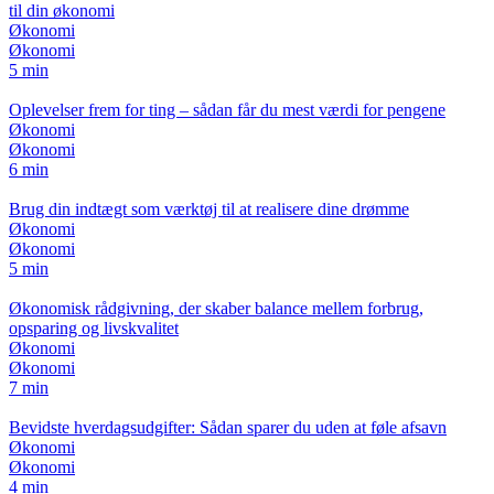
til din økonomi
Økonomi
Økonomi
5 min
Oplevelser frem for ting – sådan får du mest værdi for pengene
Økonomi
Økonomi
6 min
Brug din indtægt som værktøj til at realisere dine drømme
Økonomi
Økonomi
5 min
Økonomisk rådgivning, der skaber balance mellem forbrug,
opsparing og livskvalitet
Økonomi
Økonomi
7 min
Bevidste hverdagsudgifter: Sådan sparer du uden at føle afsavn
Økonomi
Økonomi
4 min