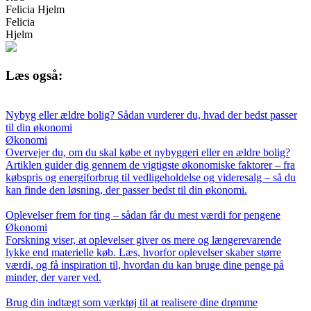
Felicia Hjelm
Felicia
Hjelm
Læs også:
Nybyg eller ældre bolig? Sådan vurderer du, hvad der bedst passer
til din økonomi
Økonomi
Overvejer du, om du skal købe et nybyggeri eller en ældre bolig?
Artiklen guider dig gennem de vigtigste økonomiske faktorer – fra
købspris og energiforbrug til vedligeholdelse og videresalg – så du
kan finde den løsning, der passer bedst til din økonomi.
Oplevelser frem for ting – sådan får du mest værdi for pengene
Økonomi
Forskning viser, at oplevelser giver os mere og længerevarende
lykke end materielle køb. Læs, hvorfor oplevelser skaber større
værdi, og få inspiration til, hvordan du kan bruge dine penge på
minder, der varer ved.
Brug din indtægt som værktøj til at realisere dine drømme