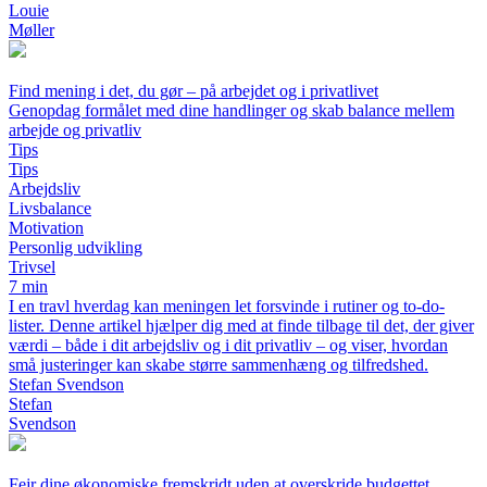
Louie
Møller
Find mening i det, du gør – på arbejdet og i privatlivet
Genopdag formålet med dine handlinger og skab balance mellem
arbejde og privatliv
Tips
Tips
Arbejdsliv
Livsbalance
Motivation
Personlig udvikling
Trivsel
7 min
I en travl hverdag kan meningen let forsvinde i rutiner og to-do-
lister. Denne artikel hjælper dig med at finde tilbage til det, der giver
værdi – både i dit arbejdsliv og i dit privatliv – og viser, hvordan
små justeringer kan skabe større sammenhæng og tilfredshed.
Stefan Svendson
Stefan
Svendson
Fejr dine økonomiske fremskridt uden at overskride budgettet