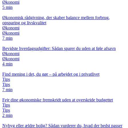
Økonomi
5 min
Økonomisk rådgivning, der skaber balance mellem forbrug,
opsparing og livskvalitet
Økonomi
Økonomi
7 min
Bevidste hverdagsudgifter: Sådan sparer du uden at føle afsavn
Økonomi
Økonomi
4 min
Find mening i det, du gør – på arbejdet og i privatlivet
Tips
Tips
7 min
Fejr dine økonomiske fremskridt uden at overskride budgettet
Tips
Tips
2 min
Nybyg eller ældre bolig? Sådan vurderer du, hvad der bedst passer