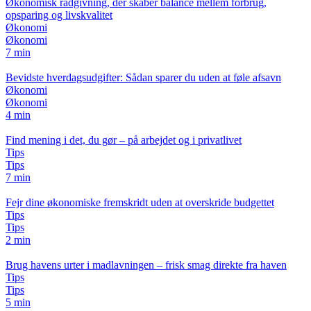
Økonomisk rådgivning, der skaber balance mellem forbrug,
opsparing og livskvalitet
Økonomi
Økonomi
7 min
Bevidste hverdagsudgifter: Sådan sparer du uden at føle afsavn
Økonomi
Økonomi
4 min
Find mening i det, du gør – på arbejdet og i privatlivet
Tips
Tips
7 min
Fejr dine økonomiske fremskridt uden at overskride budgettet
Tips
Tips
2 min
Brug havens urter i madlavningen – frisk smag direkte fra haven
Tips
Tips
5 min