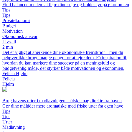
Find balancen mellem at fejre dine sejre og holde styr på økonomien
Tips
Tips
Privatøkonomi
Budget
Motivation
Økonomisk ansvar
Livsstil
2 min
Det er vigtigt at anerkende dine økonomiske fremskridt – men du
behøver ikke bruge mange penge for at fejre dem. Få inspiration til,
hvordan du kan markere dine succeser på en meningsfuld og
budgetvenlig måde, der styrker både motivationen og økonomien.
Felicia Hjelm
Felicia
Hjelm
Brug havens urter i madlavningen – frisk smag direkte fra haven
Gør dine måltider mere aromatiske med friske urter fra egen have
Tips
Tips
Urter
Madlavning