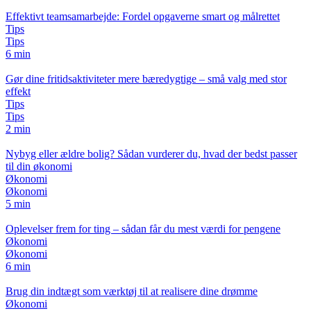
Effektivt teamsamarbejde: Fordel opgaverne smart og målrettet
Tips
Tips
6 min
Gør dine fritidsaktiviteter mere bæredygtige – små valg med stor
effekt
Tips
Tips
2 min
Nybyg eller ældre bolig? Sådan vurderer du, hvad der bedst passer
til din økonomi
Økonomi
Økonomi
5 min
Oplevelser frem for ting – sådan får du mest værdi for pengene
Økonomi
Økonomi
6 min
Brug din indtægt som værktøj til at realisere dine drømme
Økonomi