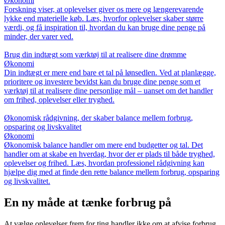
Økonomi
Forskning viser, at oplevelser giver os mere og længerevarende
lykke end materielle køb. Læs, hvorfor oplevelser skaber større
værdi, og få inspiration til, hvordan du kan bruge dine penge på
minder, der varer ved.
Brug din indtægt som værktøj til at realisere dine drømme
Økonomi
Din indtægt er mere end bare et tal på lønsedlen. Ved at planlægge,
prioritere og investere bevidst kan du bruge dine penge som et
værktøj til at realisere dine personlige mål – uanset om det handler
om frihed, oplevelser eller tryghed.
Økonomisk rådgivning, der skaber balance mellem forbrug,
opsparing og livskvalitet
Økonomi
Økonomisk balance handler om mere end budgetter og tal. Det
handler om at skabe en hverdag, hvor der er plads til både tryghed,
oplevelser og frihed. Læs, hvordan professionel rådgivning kan
hjælpe dig med at finde den rette balance mellem forbrug, opsparing
og livskvalitet.
En ny måde at tænke forbrug på
At vælge oplevelser frem for ting handler ikke om at afvise forbrug,