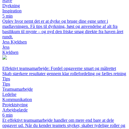
Have
Dyrkning
Inspiration
5 min
Oplev hvor nemt det er at dyrke og bruge dine egne urter i
madlavningen. Få tips til dyrkning, høst og anvendelse af alt fra
basilikum til mynte – og nyd den friske smag direkte fra haven året
rundt.
Jess Kjeldsen
Jess
Kjeldsen
Effektivt teamsamarbejde: Fordel opgaverne smart og målrettet
Skab stærkere resultater gennem klar rollefordeling og fælles retning
Tips
Tips
Teamsamarbejde
Ledelse
Kommunikation
Projektstyring
Arbejdsglæde
6 min
Et effektivt teamsamarbejde handler om mere end bare at dele
opgaver ud. Når du kender teamets styrker, skaber tydelige roller og