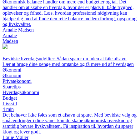
Økonomisk balance handler om mere end budgetter og tal. Det
handler om at skabe en hverdag, hvor der er plads til både tryghed,
oplevelser og frihed. Læs, hvordan professionel rådgivning kan
hjælpe dig med at finde den rette balance mellem forbrug, opsparing
og livskvalitet.
Amalie Madsen
Amalie
Madsen
Bevidste hverdagsudgifter: Sådan sparer du uden at føle afsavn
Lær at bruge dine penge med omtanke og få mere ud af hverdagen
Økonomi
Økonomi
Privatøkonomi
Sparetips
Hverdagsøkonomi
Budget
Livsstil
4 min
Det behøver ikke føles som et afsavn at spare. Med bevidste valg og
små ændringer i dine vaner kan du skabe økonomisk overskud og
samtidig bevare livskvaliteten. Få inspiration til, hvordan du sparer
klogt og lever godt.
Louie Møller