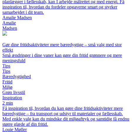
planlægger i fællesskab, kan I arbejde målrettet og med energi. Få
inspiration til, hvordan du fordeler opgaverne smart og styrker
samarbejdet i dit team.
Amalie Madsen
Amalie
Madsen
Gør dine fritidsaktiviteter mere bæredygtige – små valg med stor
effekt
Små ændringer i dine vaner kan gøre din fritid grønnere og mere
meningsfuld
Tips
Tips
Bæredygtighed
Fritid
Miljø
Grøn livsstil
Inspiration
2 min
Få inspiration til, hvordan du kan gøre dine fritidsaktiviteter mere
bæredygtige – fra transport og udstyr til materialer og fællesskab.
Med enkle valg kan du mindske dit miljøaftryk og samtidig få endnu
større glæde af din fritid.
Louie Møller