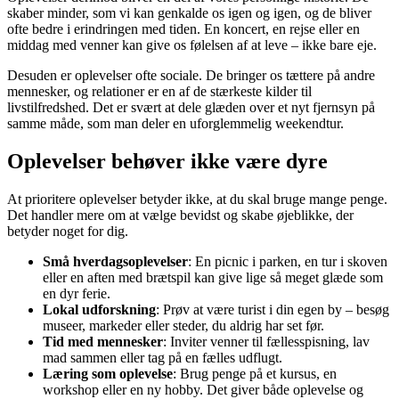
skaber minder, som vi kan genkalde os igen og igen, og de bliver
ofte bedre i erindringen med tiden. En koncert, en rejse eller en
middag med venner kan give os følelsen af at leve – ikke bare eje.
Desuden er oplevelser ofte sociale. De bringer os tættere på andre
mennesker, og relationer er en af de stærkeste kilder til
livstilfredshed. Det er svært at dele glæden over et nyt fjernsyn på
samme måde, som man deler en uforglemmelig weekendtur.
Oplevelser behøver ikke være dyre
At prioritere oplevelser betyder ikke, at du skal bruge mange penge.
Det handler mere om at vælge bevidst og skabe øjeblikke, der
betyder noget for dig.
Små hverdagsoplevelser
: En picnic i parken, en tur i skoven
eller en aften med brætspil kan give lige så meget glæde som
en dyr ferie.
Lokal udforskning
: Prøv at være turist i din egen by – besøg
museer, markeder eller steder, du aldrig har set før.
Tid med mennesker
: Inviter venner til fællesspisning, lav
mad sammen eller tag på en fælles udflugt.
Læring som oplevelse
: Brug penge på et kursus, en
workshop eller en ny hobby. Det giver både oplevelse og