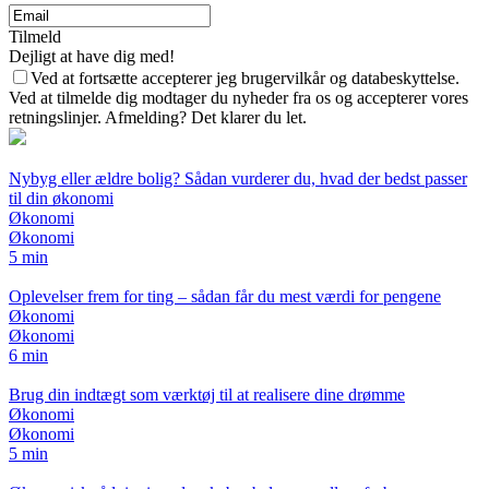
Tilmeld
Dejligt at have dig med!
Ved at fortsætte accepterer jeg brugervilkår og databeskyttelse.
Ved at tilmelde dig modtager du nyheder fra os og accepterer vores
retningslinjer. Afmelding? Det klarer du let.
Nybyg eller ældre bolig? Sådan vurderer du, hvad der bedst passer
til din økonomi
Økonomi
Økonomi
5 min
Oplevelser frem for ting – sådan får du mest værdi for pengene
Økonomi
Økonomi
6 min
Brug din indtægt som værktøj til at realisere dine drømme
Økonomi
Økonomi
5 min