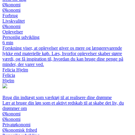
Økonomi
Økonomi
Forbrug
Livskvalitet
Økonomi
Oplevelser
Personlig udvikling
6 min
Forskning viser, at oplevelser giver os mere og længerevarende
lykke end materielle køb. Læs, hvorfor oplevelser skaber større
værdi, og få inspiration til, hvordan du kan bruge dine penge på
minder, der varer ved.
Felicia Hjelm
Felicia
Hjelm
Brug din indtægt som værktøj til at realisere dine drømme
Lær at bruge din løn som et aktivt redskab til at skabe det liv, du
drømmer om
Økonomi
Økonomi
Privatøkonomi
Økonomisk frihed