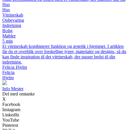
Hus
Hus
Vitrineskab
Opbevaring
Indretning
Bolig
Møbler
5 min
Et vitrineskab kombinerer funktion og æstetik i hjemmet. I artiklen
får du et overblik over forskellige typer, materialer og designs, så du
kan finde inspiration til det vitrineskab, der passer bedst til din
indretning.
Felicia Hjelm
Felicia
Hjelm
Info Mester
Del med omtanke
X
Facebook
Instagram
LinkedIn
YouTube
Pinterest