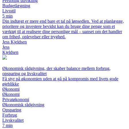
Personlig udvikling
Budgetlægning
Livsstil
5 min
Din indtægt er mere end bare et tal på lønsedlen. Ved at planlægge,
prioritere og investere bevidst kan du bruge dine penge som et
værktøj til at realisere dine personlige mål – uanset om det handler
om frihed, oplevelser eller tryghed.
Jess Kjeldsen
Jess
Kjeldsen
Økonomisk rådgivning, der skaber balance mellem forbrug,
opsparing og livskvalitet
Få styr på økonomien uden at gå på kompromis med livets gode
øjeblikke
Økonomi
Økonomi
Privatøkonomi
Økonomisk rådgivning
Opsparing
Forbrug
Livskvalitet
7 min