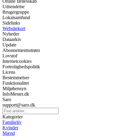
Online fællesskab
Udsendelse
Brugergruppe
Lokalsamfund
Sidelinks
Websitekort
Nyheder
Dataarkiv
Update
Abonnementsstrøm
Lovstof
Internetcookies
Fortrolighedspolitik
Licens
Bestemmelser
Funktionalitet
Miljøhensyn
InfoMester.dk
Saro
support@saro.dk
Kategorier
Familieliv
Kvinder
Mænd