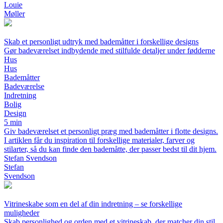
Louie
Møller
Skab et personligt udtryk med bademåtter i forskellige designs
Gør badeværelset indbydende med stilfulde detaljer under fødderne
Hus
Hus
Bademåtter
Badeværelse
Indretning
Bolig
Design
5 min
Giv badeværelset et personligt præg med bademåtter i flotte designs.
I artiklen får du inspiration til forskellige materialer, farver og
stilarter, så du kan finde den bademåtte, der passer bedst til dit hjem.
Stefan Svendson
Stefan
Svendson
Vitrineskabe som en del af din indretning – se forskellige
muligheder
Skab personlighed og orden med et vitrineskab, der matcher din stil