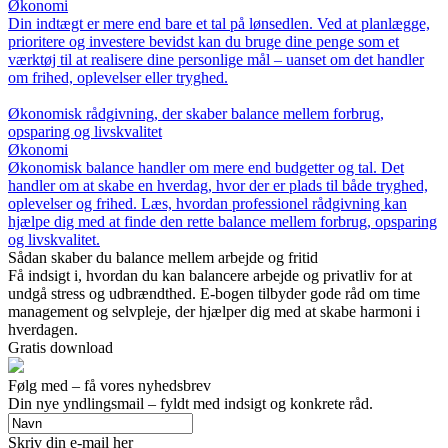
Økonomi
Din indtægt er mere end bare et tal på lønsedlen. Ved at planlægge,
prioritere og investere bevidst kan du bruge dine penge som et
værktøj til at realisere dine personlige mål – uanset om det handler
om frihed, oplevelser eller tryghed.
Økonomisk rådgivning, der skaber balance mellem forbrug,
opsparing og livskvalitet
Økonomi
Økonomisk balance handler om mere end budgetter og tal. Det
handler om at skabe en hverdag, hvor der er plads til både tryghed,
oplevelser og frihed. Læs, hvordan professionel rådgivning kan
hjælpe dig med at finde den rette balance mellem forbrug, opsparing
og livskvalitet.
Sådan skaber du balance mellem arbejde og fritid
Få indsigt i, hvordan du kan balancere arbejde og privatliv for at
undgå stress og udbrændthed. E-bogen tilbyder gode råd om time
management og selvpleje, der hjælper dig med at skabe harmoni i
hverdagen.
Gratis download
Følg med – få vores nyhedsbrev
Din nye yndlingsmail – fyldt med indsigt og konkrete råd.
Skriv din e-mail her